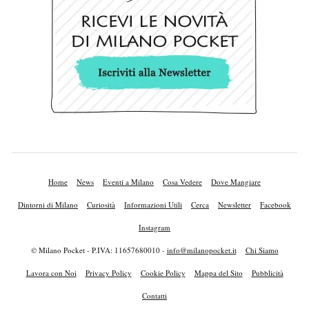
Home
News
Eventi a Milano
Cosa Vedere
Dove Mangiare
Dintorni di Milano
Curiosità
Informazioni Utili
Cerca
Newsletter
Facebook
Instagram
© Milano Pocket - P.IVA: 11657680010 -
info@milanopocket.it
Chi Siamo
Lavora con Noi
Privacy Policy
Cookie Policy
Mappa del Sito
Pubblicità
Contatti