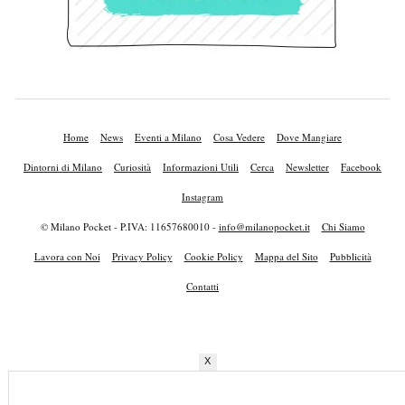
Home
News
Eventi a Milano
Cosa Vedere
Dove Mangiare
Dintorni di Milano
Curiosità
Informazioni Utili
Cerca
Newsletter
Facebook
Instagram
© Milano Pocket - P.IVA: 11657680010 -
info@milanopocket.it
Chi Siamo
Lavora con Noi
Privacy Policy
Cookie Policy
Mappa del Sito
Pubblicità
Contatti
X