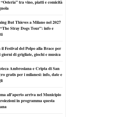
 “Osteria” tra vino, piatti e comicità
gnola
hing But Thieves a Milano nel 2027
l “The Stray Dogs Tour”: info e
ti
il Festival del Polpo alla Brace per
 giorni di grigliate, giochi e musica
oteca Ambrosiana e Cripta di San
ro gratis per i milanesi: info, date e
li
nema all’aperto arriva nel Municipio
 proiezioni in programma questa
mana