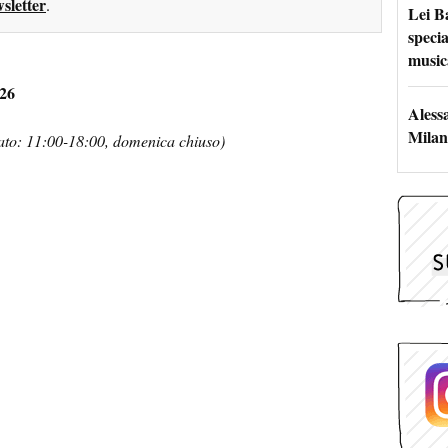
sletter
.
Lei B
specia
music
026
Aless
Milan
bato: 11:00-18:00, domenica chiuso)