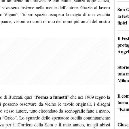
e un ambiente da attraversare con calma, stanza dopo stanza,
i vivessero insieme nella mente dell’autore. Grazie al lavoro
San G
nzo Viganò, l’intero spazio recupera la magia di una vecchia
la fes
paure, visioni e ricordi di uno dei nomi più amati del nostro
tipici
Il Fes
prota
Angel
Storie
una m
Milan
Il co
Poema a fumetti
ico di Buzzati, quel “
” che nel 1969 segnò la
torna
Si possono osservare da vicino le tavole originali, i disegni
“Kamik
llo stesso autore, tutto circondato da scenografie fatte a mano,
m “Orfeo”. Lo sguardo dello spettatore oscilla continuamente
Giuse
a per il Corriere della Sera e il mito antico, tra gli abissi