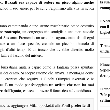
la sua
Buzzati era capace di vedere un picco alpino anche
do,
roma
nendo il suo amore per lo sci e l’alpinismo alla vita frenetica
I Not
trano camminando è uno strano macchinario ottico costruito
con i
zootropio
uno
, un congegno che somiglia a una torta nuziale
bigliet
i Sessanta. Premendo un tasto, le sagome tratte dai disegni
razie a una luce speciale, creando un piccolo miracolo di
Torna 
a d’altri tempi. È un trucco che avrebbe divertito molto
undici
fatti e il fascino del mistero.
Pinac
buzzatiana aiuta a capire come la fantasia possa spuntare
Sepolc
via del centro. Si scopre l’uomo che amava la montagna come
dettag
l cronista che seguiva i Giochi Olimpici invernali o le
un artista che non ha mai
one. È un modo per festeggiare
Il ci
re dell’ignoto
, capace di trovare il fantastico nel quotidiano.
7: le
setti
Fonti preferite di
 novità, aggiungete Milanopocket.it alle