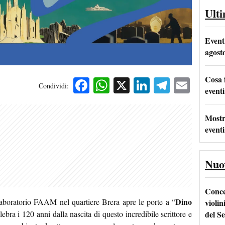
Ult
Event
agost
Cosa 
Facebook
WhatsApp
X
LinkedIn
Telegra
Emai
Condividi:
eventi
Mostr
eventi
Nuo
Conce
Dino
Laboratorio FAAM nel quartiere Brera apre le porte a “
violin
del Se
ebra i 120 anni dalla nascita di questo incredibile scrittore e