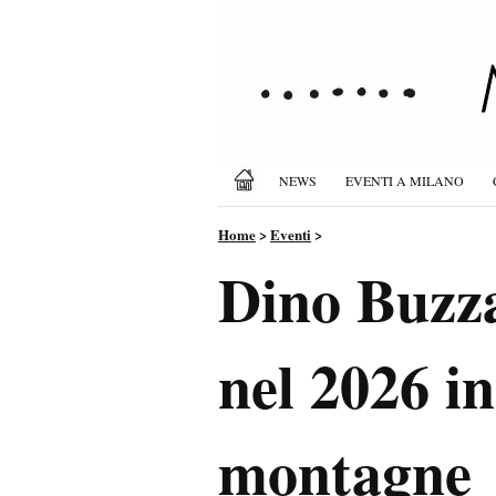
NEWS
EVENTI A MILANO
Home
>
Eventi
>
Dino Buzza
nel 2026 in
montagne