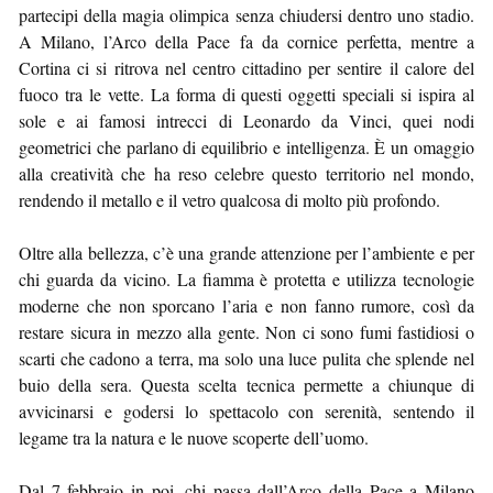
partecipi della magia olimpica senza chiudersi dentro uno stadio.
A Milano, l’Arco della Pace fa da cornice perfetta, mentre a
Cortina ci si ritrova nel centro cittadino per sentire il calore del
fuoco tra le vette. La forma di questi oggetti speciali si ispira al
sole e ai famosi intrecci di Leonardo da Vinci, quei nodi
geometrici che parlano di equilibrio e intelligenza. È un omaggio
alla creatività che ha reso celebre questo territorio nel mondo,
rendendo il metallo e il vetro qualcosa di molto più profondo.
Oltre alla bellezza, c’è una grande attenzione per l’ambiente e per
chi guarda da vicino. La fiamma è protetta e utilizza tecnologie
moderne che non sporcano l’aria e non fanno rumore, così da
restare sicura in mezzo alla gente. Non ci sono fumi fastidiosi o
scarti che cadono a terra, ma solo una luce pulita che splende nel
buio della sera. Questa scelta tecnica permette a chiunque di
avvicinarsi e godersi lo spettacolo con serenità, sentendo il
legame tra la natura e le nuove scoperte dell’uomo.
Dal 7 febbraio in poi, chi passa dall’Arco della Pace a Milano