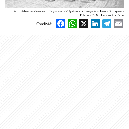
Atleti italiani in allenamento, 15 gennaio 1956 (particolare). Fotografia di Franco Gremignani -
Publifoto CSAC, Università di Parma
Facebook
WhatsApp
X
Linked
Tele
E
Condividi: