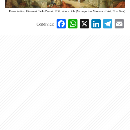
Roma Antica, Giovanni Paolo Panini, 1757, olio su tela (Metropolitan Museum of Art, New York)
Facebook
WhatsApp
X
Linked
Tele
E
Condividi: