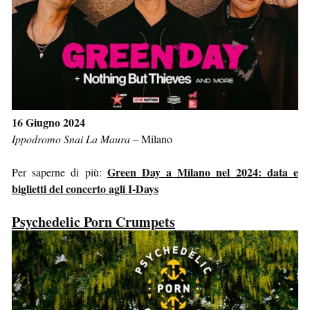
16 Giugno 2024
Ippodromo Snai La Maura
–
Milano
Green Day a Milano nel 2024: data e
Per saperne di più:
biglietti del concerto agli I-Days
Psychedelic Porn Crumpets