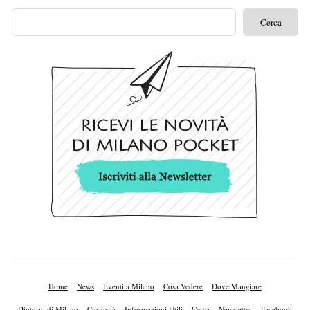
Home
News
Eventi a Milano
Cosa Vedere
Dove Mangiare
Dintorni di Milano
Curiosità
Informazioni Utili
Cerca
Newsletter
Facebook