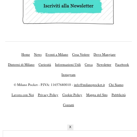
Home
News
Eventi a Milano
Cosa Vedere
Dove Mangiare
Dintorni di Milano
Curiosità
Informazioni Utili
Cerca
Newsletter
Facebook
Instagram
© Milano Pocket - P.IVA: 11657680010 -
info@milanopocket.it
Chi Siamo
Lavora con Noi
Privacy Policy
Cookie Policy
Mappa del Sito
Pubblicità
Contatti
X