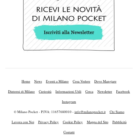
Home
News
Eventi a Milano
Cosa Vedere
Dove Mangiare
Dintorni di Milano
Curiosità
Informazioni Utili
Cerca
Newsletter
Facebook
Instagram
© Milano Pocket - P.IVA: 11657680010 -
info@milanopocket.it
Chi Siamo
Lavora con Noi
Privacy Policy
Cookie Policy
Mappa del Sito
Pubblicità
Contatti