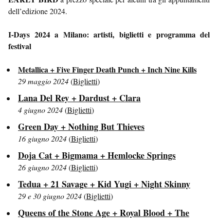
dell’edizione 2024.
I-Days 2024 a Milano: artisti, biglietti e programma del
festival
Metallica + Five Finger Death Punch + Inch Nine Kills
29 maggio 2024
(
Biglietti
)
Lana Del Rey + Dardust + Clara
4 giugno 2024
(
Biglietti
)
Green Day + Nothing But Thieves
16 giugno 2024
(
Biglietti
)
Doja Cat + Bigmama + Hemlocke Springs
26 giugno 2024
(
Biglietti
)
Tedua + 21 Savage + Kid Yugi + Night Skinny
29 e 30 giugno 2024
(
Biglietti
)
Queens of the Stone Age + Royal Blood + The