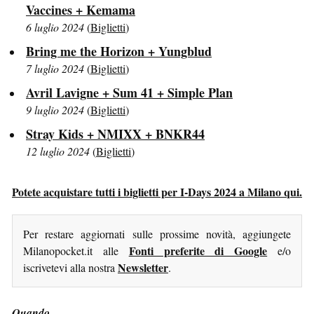
Vaccines + Kemama
6 luglio 2024
(
Biglietti
)
Bring me the Horizon + Yungblud
7 luglio 2024
(
Biglietti
)
Avril Lavigne + Sum 41 + Simple Plan
9 luglio 2024
(
Biglietti
)
Stray Kids + NMIXX + BNKR44
12 luglio 2024
(
Biglietti
)
Potete acquistare tutti i biglietti per I-Days 2024 a Milano qui.
Per restare aggiornati sulle prossime novità, aggiungete
Fonti preferite di Google
Milanopocket.it alle
e/o
Newsletter
iscrivetevi alla nostra
.
Quando