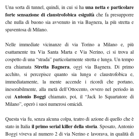
una netta e particolare
Una sorta di tunnel, quindi, in cui si ha
forte sensazione di claustrofobica esiguità
che fa presupporre
che nulla di buono sia avvenuto in via Bagnera, la più stretta e
spaventosa di Milano.
Nelle immediate vicinanze di via Torino a Milano e, più
esattamente tra Via Santa Marta e Via Nerino, ci si trova al
cospetto di una “strada” particolarmente stretta e lunga. Un tempo
Stretta Bagnera
era chiamata
, oggi via Bagnera. Di primo
acchito, si percepisce quanto sia lunga e claustrofobica e,
immediatamente, la mente accende i ricordi che portano,
inesorabilmente, alla metà dell’Ottocento, ovvero nel periodo in
Antonio Boggi
cui
chiamato, poi, il “Jack lo Squartatore di
Milano”, operò i suoi numerosi omicidi.
Questa via fu, senza alcuna colpa, teatro di azione di quello che è
il primo serial killer della storia
stato in Italia
. Sposato, Antonio
Boggi viveva al numero 2 di via Nerino e lavorava, in qualità di