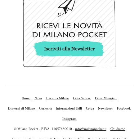
Home
News
Eventi a Milano
Cosa Vedere
Dove Mangiare
Dintorni di Milano
Curiosità
Informazioni Utili
Cerca
Newsletter
Facebook
Instagram
© Milano Pocket - P.IVA: 11657680010 -
info@milanopocket.it
Chi Siamo
Lavora con Noi
Privacy Policy
Cookie Policy
Mappa del Sito
Pubblicità