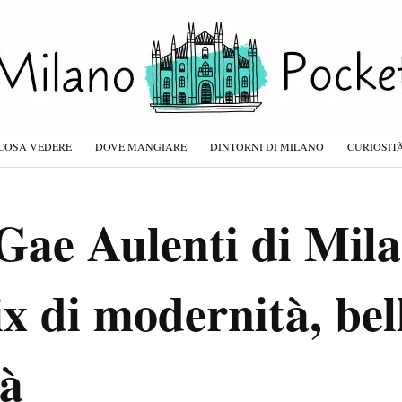
COSA VEDERE
DOVE MANGIARE
DINTORNI DI MILANO
CURIOSIT
Gae Aulenti di Mil
ix di modernità, bel
tà