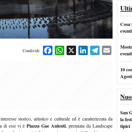
Ult
Cosa 
eventi
Mostr
Facebook
WhatsApp
X
LinkedIn
Telegra
Emai
Condividi:
eventi
10 co
Agost
Nuo
San G
nteresse storico, artistico e culturale ed è caratterizzata da
la fes
Piazza Gae Aulenti
tipici
ra di essi vi è
, premiata da Landscape