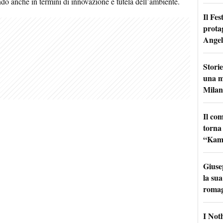
ndo
anche in termini di innovazione e tutela dell’ambiente.
Il Fes
prota
Angel
Storie
una m
Milan
Il co
torna
“Kamik
Giuse
la sua
roma
I Not