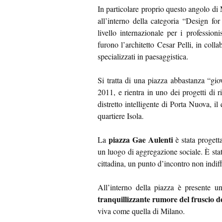
In particolare proprio questo angolo di 
all’interno della categoria “Design f
livello internazionale per i profession
furono l’architetto Cesar Pelli, in co
specializzati in paesaggistica.
Si tratta di una piazza abbastanza “gi
2011, e rientra in uno dei progetti di r
distretto intelligente di Porta Nuova, il 
quartiere Isola.
piazza Gae Aulenti
La
è stata progett
un luogo di aggregazione sociale. È stat
cittadina, un punto d’incontro non indif
All’interno della piazza è presente 
tranquillizzante rumore del fruscio d
viva come quella di Milano.