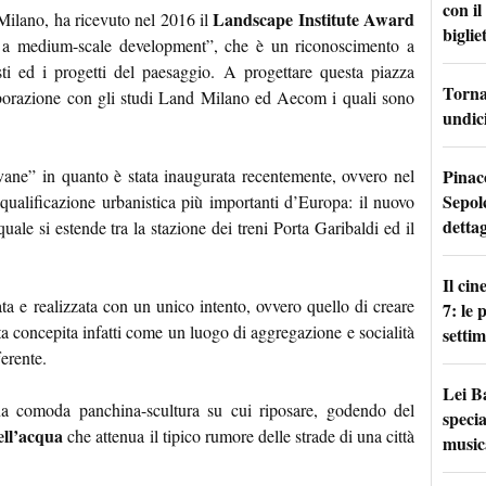
con i
Landscape Institute Award
Milano, ha ricevuto nel 2016 il
bigliet
or a medium-scale development”, che è un riconoscimento a
isti ed i progetti del paesaggio. A progettare questa piazza
Torna 
llaborazione con gli studi Land Milano ed Aecom i quali sono
undici
Pinac
ovane” in quanto è stata inaugurata recentemente, ovvero nel
Sepolc
iqualificazione urbanistica più importanti d’Europa: il nuovo
dettag
quale si estende tra la stazione dei treni Porta Garibaldi ed il
Il ci
ata e realizzata con un unico intento, ovvero quello di creare
7: le
a concepita infatti come un luogo di aggregazione e socialità
setti
ferente.
Lei B
una comoda panchina-scultura su cui riposare, godendo del
specia
ell’acqua
che attenua il tipico rumore delle strade di una città
music