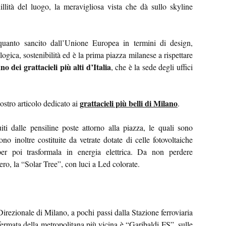
illità del luogo, la meravigliosa vista che dà sullo skyline
uanto sancito dall’Unione Europea in termini di design,
ogica, sostenibilità ed è la prima piazza milanese a rispettare
no dei grattacieli più alti d’Italia
, che è la sede degli uffici
grattacieli più belli di Milano
ostro articolo dedicato ai
.
iti dalle pensiline poste attorno alla piazza, le quali sono
ono inoltre costituite da vetrate dotate di celle fotovoltaiche
per poi trasformala in energia elettrica. Da non perdere
ro, la “Solar Tree”, con luci a Led colorate.
irezionale di Milano, a pochi passi dalla Stazione ferroviaria
fermata della metropolitana più vicina è “Garibaldi FS”, sulle