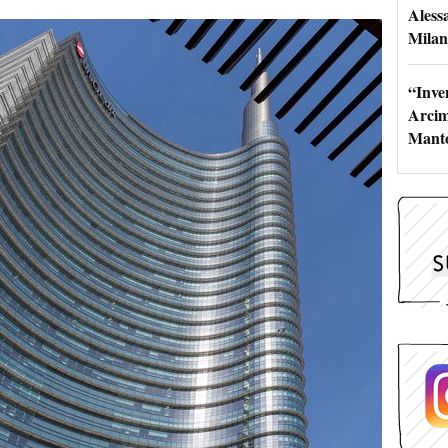
Aless
Milan
“Inve
Arcim
Mant