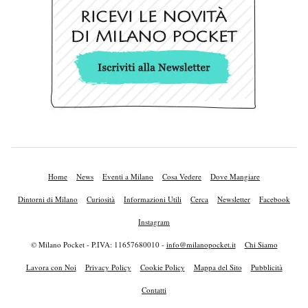
Home
News
Eventi a Milano
Cosa Vedere
Dove Mangiare
Dintorni di Milano
Curiosità
Informazioni Utili
Cerca
Newsletter
Facebook
Instagram
© Milano Pocket - P.IVA: 11657680010 -
info@milanopocket.it
Chi Siamo
Lavora con Noi
Privacy Policy
Cookie Policy
Mappa del Sito
Pubblicità
Contatti