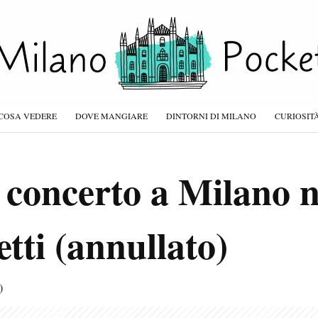
COSA VEDERE
DOVE MANGIARE
DINTORNI DI MILANO
CURIOSIT
 concerto a Milano n
etti (annullato)
)