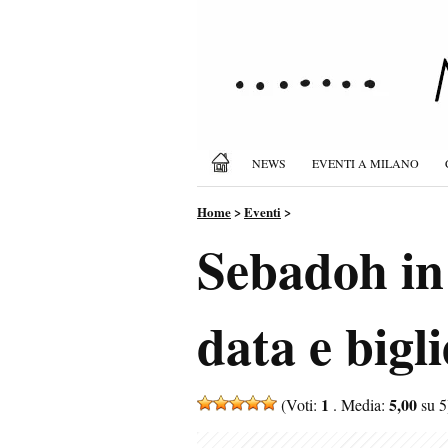
NEWS
EVENTI A MILANO
Home
>
Eventi
>
Sebadoh in
data e bigli
1
5,00
(Voti:
. Media:
su 5