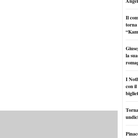
Angel
Il co
torna
“Kamik
Giuse
la sua
roma
I Not
con i
bigliet
Torna 
undici
Pinac