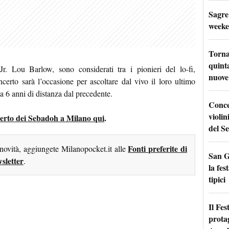
Sagre
weeke
Torna
quinta
Jr. Lou Barlow, sono considerati tra i pionieri del lo-fi,
nuove 
certo sarà l’occasione per ascoltare dal vivo il loro ultimo
a 6 anni di distanza dal precedente.
Conce
violin
oncerto dei Sebadoh a Milano qui
.
del Se
Fonti preferite di
 novità, aggiungete Milanopocket.it alle
San G
sletter
.
la fes
tipici
Il Fes
prota