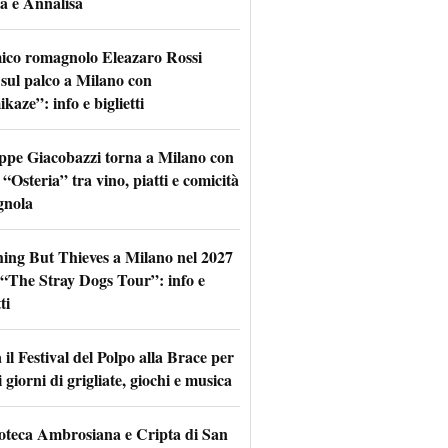
a e Annalisa
mico romagnolo Eleazaro Rossi
 sul palco a Milano con
aze”: info e biglietti
ppe Giacobazzi torna a Milano con
 “Osteria” tra vino, piatti e comicità
gnola
hing But Thieves a Milano nel 2027
l “The Stray Dogs Tour”: info e
ti
il Festival del Polpo alla Brace per
 giorni di grigliate, giochi e musica
oteca Ambrosiana e Cripta di San