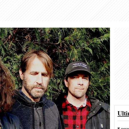
Ult
8 cos