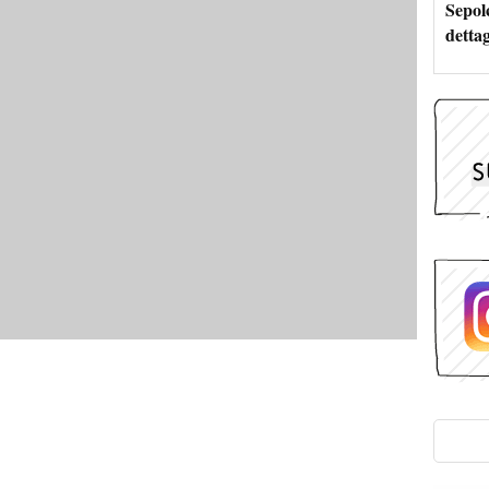
Sepolc
dettag