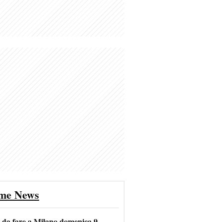
ime News
e da fare a Milano domenica 9