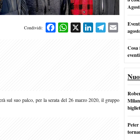
Agost
Event
Facebook
WhatsApp
X
LinkedIn
Telegra
Emai
Condividi:
agost
Cosa 
eventi
Nuo
Rober
erà sul suo palco, per la serata del 26 marzo 2020, il gruppo
Milan
bigliet
Peter
tornan