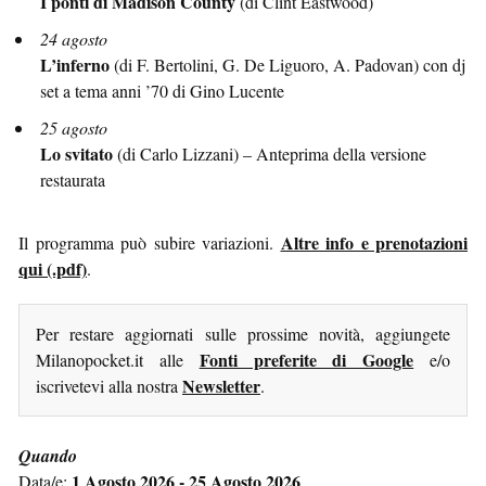
I ponti di Madison County
(di Clint Eastwood)
24 agosto
L’inferno
(di F. Bertolini, G. De Liguoro, A. Padovan) con dj
set a tema anni ’70 di Gino Lucente
25 agosto
Lo svitato
(di Carlo Lizzani) – Anteprima della versione
restaurata
Altre info e prenotazioni
Il programma può subire variazioni.
qui (.pdf)
.
Per restare aggiornati sulle prossime novità, aggiungete
Fonti preferite di Google
Milanopocket.it alle
e/o
Newsletter
iscrivetevi alla nostra
.
Quando
1 Agosto 2026 - 25 Agosto 2026
Data/e: