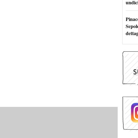
undici
Pinac
Sepolc
dettag