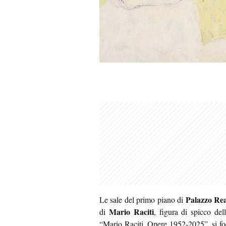
Palazzo Rea
Le sale del primo piano di
Mario Raciti
di
, figura di spicco del
“Mario Raciti. Opere 1952-2025”, si foc