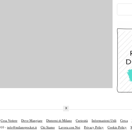
X
Cosa Vedere
Dove Mangiare
Dintorni di Milano
Curiosità
Informazioni Utili
Cerca
010 -
info@milanopocket.it
Chi Siamo
Lavora con Noi
Privacy Policy
Cookie Policy
M