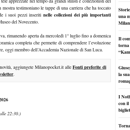
 tele apprezzate nel tempo da grandi stilisti e collezionisti del
n mostra testimoniano le tappe di una carriera che ha toccato
Storie
nelle collezioni dei più importanti
e i suoi pezzi inseriti
una m
 Museo del Novecento.
Milan
tiva, rimanendo aperta da mercoledì 1° luglio fino a domenica
Il co
noramica completa che permette di comprendere l’evoluzione
torna
ittore, oggi membro dell’Accademia Nazionale di San Luca.
“Kamik
Fonti preferite di
 novità, aggiungete Milanopocket.it alle
Giuse
sletter
la sua
.
roma
I Not
 2026
con i
bigliet
alle 22:30.)
Torna 