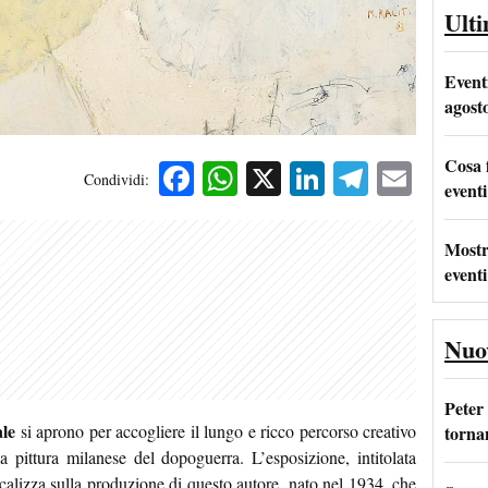
Ult
Event
agost
Cosa 
Facebook
WhatsApp
X
LinkedIn
Telegra
Emai
Condividi:
eventi
Mostr
eventi
Nuo
Peter
le
si aprono per accogliere il lungo e ricco percorso creativo
tornan
la pittura milanese del dopoguerra. L’esposizione, intitolata
alizza sulla produzione di questo autore, nato nel 1934, che