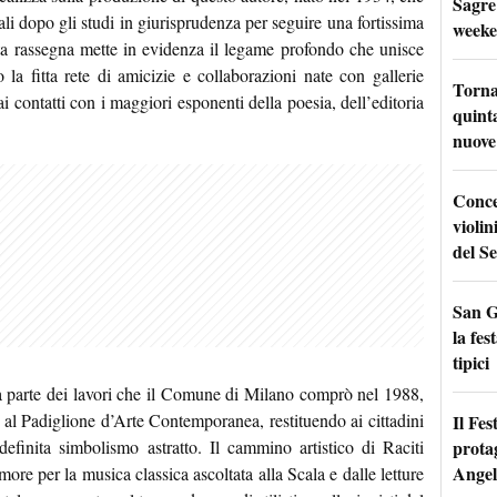
Sagre
ali dopo gli studi in giurisprudenza per seguire una fortissima
weeke
sta rassegna mette in evidenza il legame profondo che unisce
do la fitta rete di amicizie e collaborazioni nate con gallerie
Torna
i contatti con i maggiori esponenti della poesia, dell’editoria
quinta
nuove 
Conce
violin
del Se
San G
la fes
tipici
na parte dei lavori che il Comune di Milano comprò nel 1988,
 al Padiglione d’Arte Contemporanea, restituendo ai cittadini
Il Fes
prota
definita simbolismo astratto. Il cammino artistico di Raciti
Angel
more per la musica classica ascoltata alla Scala e dalle letture