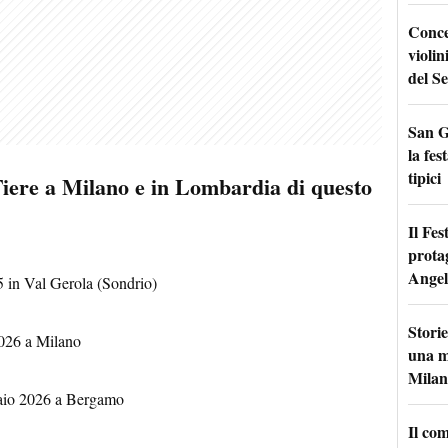
Conce
violin
del Se
San G
la fes
tipici
Fiere a Milano e in Lombardia di questo
Il Fes
prota
Angel
 in Val Gerola (Sondrio)
Storie
026 a Milano
una m
Milan
aio 2026 a Bergamo
Il co