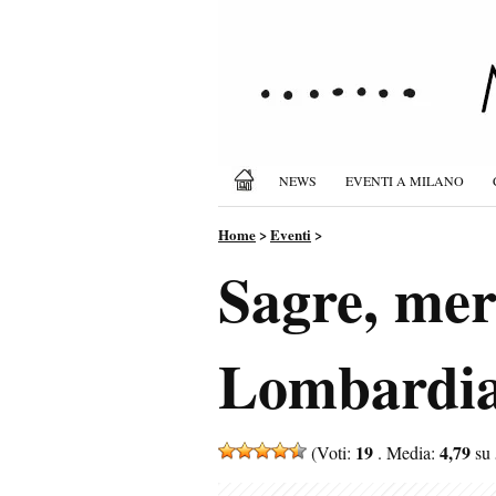
NEWS
EVENTI A MILANO
Home
>
Eventi
>
Sagre, merc
Lombardia
19
4,79
(Voti:
. Media:
su 