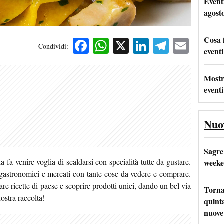
Event
agost
Cosa 
Facebook
WhatsApp
X
LinkedIn
Telegra
Emai
Condividi:
eventi
Mostr
eventi
Nuo
Sagre
dda fa venire voglia di scaldarsi con specialità tutte da gustare.
weeke
 gastronomici e mercati con tante cose da vedere e comprare.
are ricette di paese e scoprire prodotti unici, dando un bel via
Torna
ostra raccolta!
quinta
nuove 