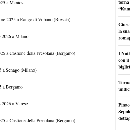
torna
025 a Mantova
“Kamik
re 2025 a Rango di Vobano (Brescia)
Giuse
la sua
 2026 a Milano
roma
I Not
25 a Castione della Presolana (Bergamo)
con i
bigliet
 a Senago (Milano)
o
Torna 
5 a Bergamo
undici
 2026 a Varese
Pinac
Sepolc
dettag
25 a Castione della Presolana (Bergamo)