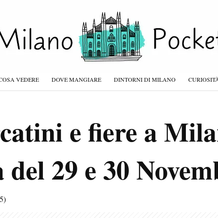
COSA VEDERE
DOVE MANGIARE
DINTORNI DI MILANO
CURIOSIT
atini e fiere a Mila
 del 29 e 30 Novem
5)