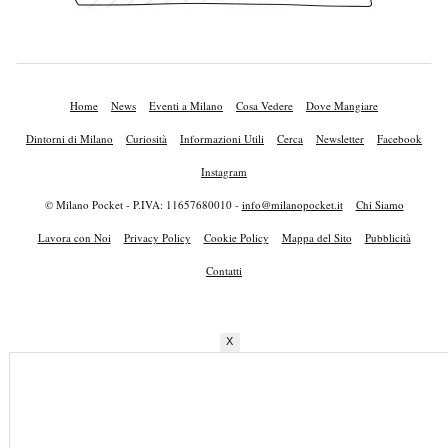
Home
News
Eventi a Milano
Cosa Vedere
Dove Mangiare
Dintorni di Milano
Curiosità
Informazioni Utili
Cerca
Newsletter
Facebook
Instagram
© Milano Pocket - P.IVA: 11657680010 -
info@milanopocket.it
Chi Siamo
Lavora con Noi
Privacy Policy
Cookie Policy
Mappa del Sito
Pubblicità
Contatti
X