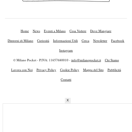
Home
News
Eventi a Milano
Cosa Vedere
Dove Mangiare
Dintorni di Milano
Curiosità
Informazioni Utili
Cerca
Newsletter
Facebook
Instagram
© Milano Pocket - P.IVA: 11657680010 -
info@milanopocket.it
Chi Siamo
Lavora con Noi
Privacy Policy
Cookie Policy
Mappa del Sito
Pubblicità
Contatti
X