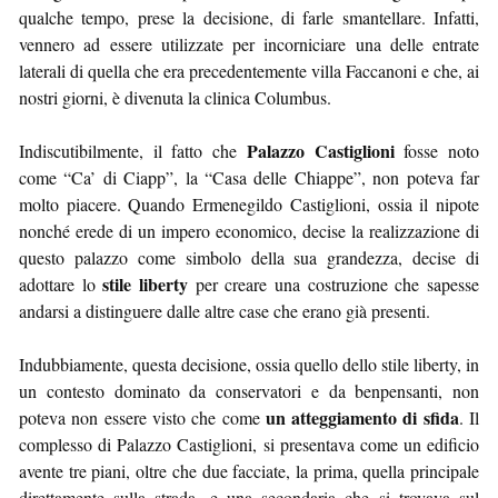
qualche tempo, prese la decisione, di farle smantellare. Infatti,
vennero ad essere utilizzate per incorniciare una delle entrate
laterali di quella che era precedentemente villa Faccanoni e che, ai
nostri giorni, è divenuta la clinica Columbus.
Palazzo Castiglioni
Indiscutibilmente, il fatto che
fosse noto
come “Ca’ di Ciapp”, la “Casa delle Chiappe”, non poteva far
molto piacere. Quando Ermenegildo Castiglioni, ossia il nipote
nonché erede di un impero economico, decise la realizzazione di
questo palazzo come simbolo della sua grandezza, decise di
stile liberty
adottare lo
per creare una costruzione che sapesse
andarsi a distinguere dalle altre case che erano già presenti.
Indubbiamente, questa decisione, ossia quello dello stile liberty, in
un contesto dominato da conservatori e da benpensanti, non
un atteggiamento di sfida
poteva non essere visto che come
. Il
complesso di Palazzo Castiglioni, si presentava come un edificio
avente tre piani, oltre che due facciate, la prima, quella principale
direttamente sulla strada, e una secondaria che si trovava sul