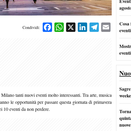
Event
agost
Cosa 
Facebook
WhatsApp
X
LinkedIn
Telegra
Emai
Condividi:
eventi
Mostr
eventi
Nuo
Sagre
ilano tanti nuovi eventi molto interessanti. Tra arte, musica
weeke
anno le opportunità per passare questa giornata di primavera
ei 10 eventi da non perdere.
Torna
quinta
nuove 