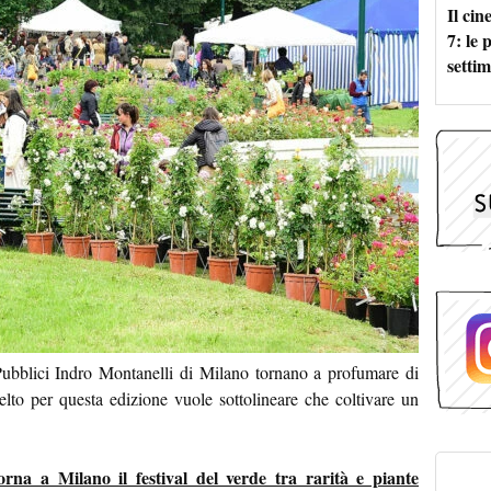
Il ci
7: le
setti
ubblici Indro Montanelli di Milano tornano a profumare di
elto per questa edizione vuole sottolineare che coltivare un
orna a Milano il festival del verde tra rarità e piante