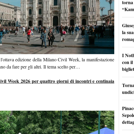
torna
“Kamik
Giuse
la sua
roma
I Not
 l'ottava edizione della Milano Civil Week, la manifestazione
con i
no da fare per gli altri. Il tema scelto per…
bigliet
vil Week 2026 per quattro giorni di incontri e centinaia
Torna 
undici
Pinac
Sepolc
dettag