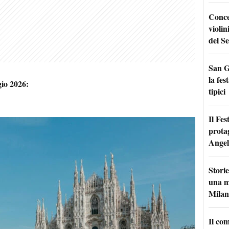
Conce
violin
del Se
San G
la fes
io 2026:
tipici
Il Fes
prota
Angel
Storie
una m
Milan
Il co