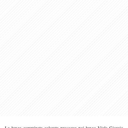
La lunga camminata colorata prosegue poi lungo Viale Giorgio