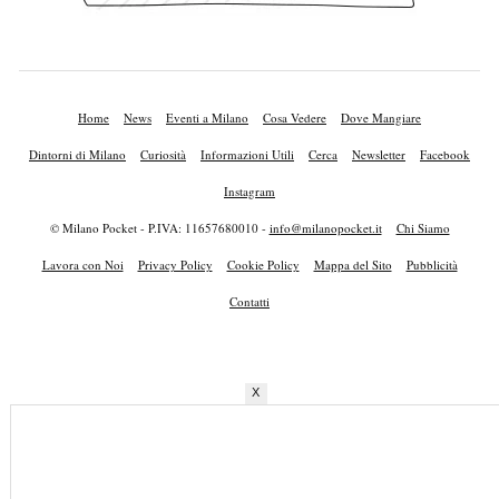
Home
News
Eventi a Milano
Cosa Vedere
Dove Mangiare
Dintorni di Milano
Curiosità
Informazioni Utili
Cerca
Newsletter
Facebook
Instagram
© Milano Pocket - P.IVA: 11657680010 -
info@milanopocket.it
Chi Siamo
Lavora con Noi
Privacy Policy
Cookie Policy
Mappa del Sito
Pubblicità
Contatti
X