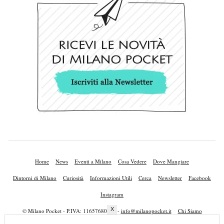
Home
News
Eventi a Milano
Cosa Vedere
Dove Mangiare
Dintorni di Milano
Curiosità
Informazioni Utili
Cerca
Newsletter
Facebook
Instagram
X
© Milano Pocket - P.IVA: 11657680010 -
info@milanopocket.it
Chi Siamo