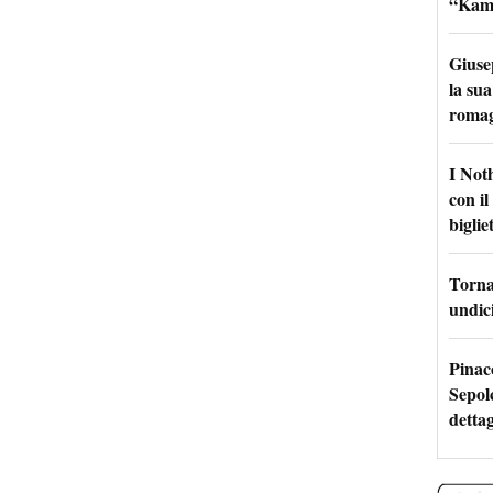
“Kamik
Giuse
la sua
roma
I Not
con i
bigliet
Torna 
undici
Pinac
Sepolc
dettag