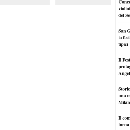
Conce
violin
del Se
San G
la fes
tipici
Il Fes
prota
Angel
Storie
una m
Milan
Il co
torna