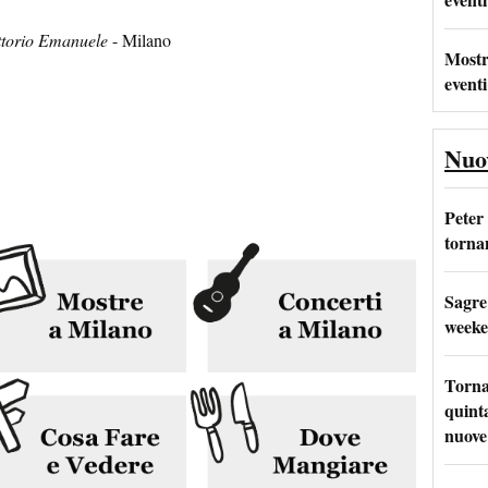
ittorio Emanuele
- Milano
Mostr
eventi
Nuo
Peter
tornan
Sagre
weeke
Torna
quinta
nuove 