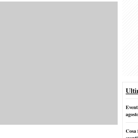
Ult
Event
agost
Cosa 
eventi