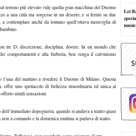
 sul terreno più elevato vide quella gran macchina del Duomo
Lei B
zo a una città ma sorgesse in un deserto; e si fermò su due
specia
i, a contemplare anche da lontano quell’ottava meraviglia di
music
a bambino
 con tre D: discrezione, disciplina, dovere. In un mondo che
a dei comportamenti e alla furberia, ben venga il calvinismo
so l’una del mattino a rivedere il Duomo di Milano. Questa
a, offre uno spettacolo di bellezza straordinaria ed unica al
fferto simili sensazioni.
o dell’immediato dopoguerra, quando si andava a teatro quasi
va non a comando e la domenica mattina si parlava di teatro.
dentro. Tuffarvisi, non guardarla come un’opera d’arte.