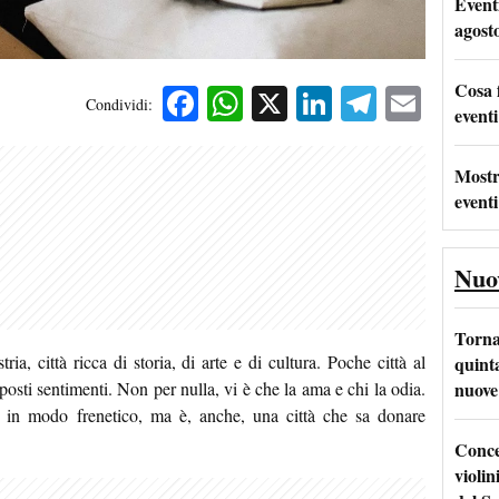
Event
agost
Cosa 
Facebook
WhatsApp
X
LinkedIn
Telegra
Emai
Condividi:
eventi
Mostr
eventi
Nuo
Torna
ria, città ricca di storia, di arte e di cultura. Poche città al
quinta
nuove 
posti sentimenti. Non per nulla, vi è che la ama e chi la odia.
e in modo frenetico
, ma è, anche, una città che sa donare
Conce
violin