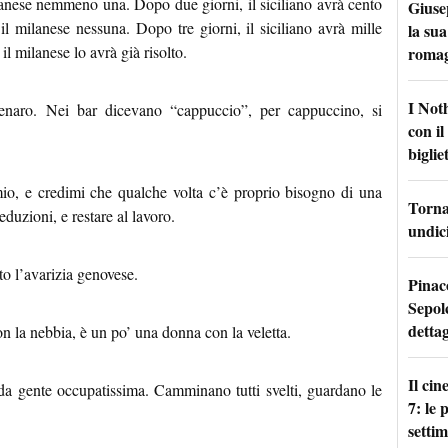
lanese nemmeno una. Dopo due giorni, il siciliano avrà cento
Giuse
il milanese nessuna. Dopo tre giorni, il siciliano avrà mille
la sua
il milanese lo avrà già risolto.
roma
I Not
enaro. Nei bar dicevano “cappuccio”, per cappuccino, si
con i
bigliet
io, e credimi che qualche volta c’è proprio bisogno di una
Torna 
eduzioni, e restare al lavoro.
undici
o l’avarizia genovese.
Pinac
Sepolc
dettag
on la nebbia, è un po’ una donna con la veletta.
Il ci
da gente occupatissima. Camminano tutti svelti, guardano le
7: le
setti