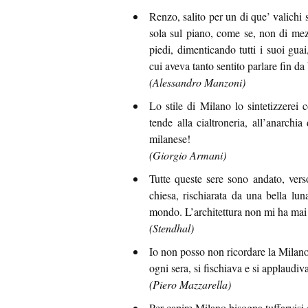
Renzo, salito per un di que’ valichi
sola sul piano, come se, non di mez
piedi, dimenticando tutti i suoi gua
cui aveva tanto sentito parlare fin d
(Alessandro Manzoni)
Lo stile di Milano lo sintetizzerei
tende alla cialtroneria, all’anarchi
milanese!
(Giorgio Armani)
Tutte queste sere sono andato, ver
chiesa, rischiarata da una bella lun
mondo. L’architettura non mi ha mai o
(Stendhal)
Io non posso non ricordare la Milan
ogni sera, si fischiava e si applaudi
(Piero Mazzarella)
Per capire Milano bisogna tuffarvisi 