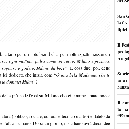
del Se
San G
la fes
tipici
Il Fes
prota
icitario per un noto brand che, per molti aspetti, riassume i
Angel
asce ogni mattina, pulsa come un cuore. Milano è positiva,
re, sognare e godere. Milano da bere”
. E cosa dire, poi, delle
Storie
a lei dedicata che inizia con:
“O mia bela Madunina che te
una m
 ti te dominet Milan”
?
Milan
frasi su Milano
e delle più belle
che ci faranno amare ancor
Il co
torna
“Kamik
ura (politico, sociale, culturale, tecnico o altro) e datelo da
e l’altro siciliano. Dopo un giorno, il siciliano avrà dieci idee