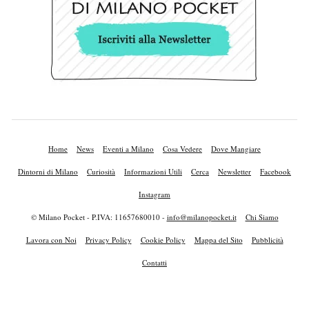
Home
News
Eventi a Milano
Cosa Vedere
Dove Mangiare
Dintorni di Milano
Curiosità
Informazioni Utili
Cerca
Newsletter
Facebook
Instagram
© Milano Pocket - P.IVA: 11657680010 -
info@milanopocket.it
Chi Siamo
Lavora con Noi
Privacy Policy
Cookie Policy
Mappa del Sito
Pubblicità
Contatti