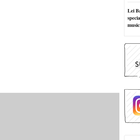
Lei B
specia
music