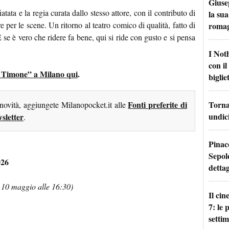
Giuse
ata e la regia curata dallo stesso attore, con il contributo di
la sua
er le scene. Un ritorno al teatro comico di qualità, fatto di
roma
E se è vero che ridere fa bene, qui si ride con gusto e si pensa
I Not
con i
 di Timone” a Milano qui
.
bigliet
Torna 
Fonti preferite di
 novità, aggiungete Milanopocket.it alle
undici
sletter
.
Pinac
Sepolc
026
dettag
 10 maggio alle 16:30)
Il ci
7: le
setti