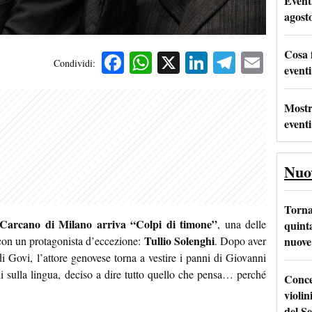
Event
agost
Cosa 
Facebook
WhatsApp
X
LinkedIn
Telegra
Emai
Condividi:
eventi
Mostr
eventi
Nuo
Torna
 Carcano di Milano arriva “Colpi di timone”
, una delle
quinta
Tullio Solenghi
nuove 
con un protagonista d’eccezione:
. Dopo aver
di Govi, l’attore genovese torna a vestire i panni di Giovanni
i sulla lingua, deciso a dire tutto quello che pensa… perché
Conce
violin
del Se