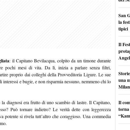
San G
la fes
tipici
Il Fes
prota
Angel
liata
: il Capitano Bevilacqua, colpito da un timone durante
 pochi mesi di vita. Da lì, inizia a parlare senza filtri,
Storie
rtire proprio dai colleghi della Provveditoria Ligure. Le sue
una m
 di interessi e bugie, e non risparmia nessuno, nemmeno chi lo
Milan
Il co
la diagnosi era frutto di uno scambio di lastre. Il Capitano,
torna
so? Può tornare indietro? Le verità dette con leggerezza
“Kamik
a potente si rivela tutt’altro che coraggioso. Una commedia
tmo.