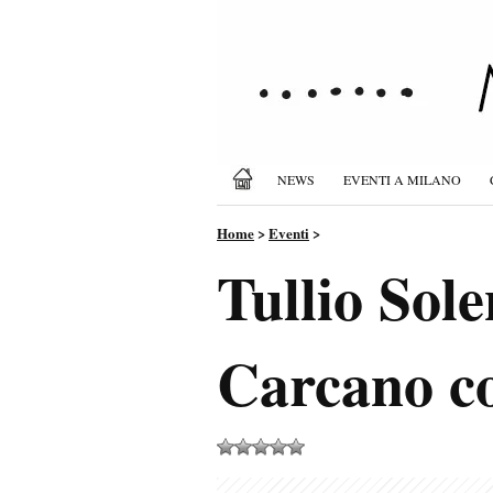
NEWS
EVENTI A MILANO
Home
>
Eventi
>
Tullio Sole
Carcano c