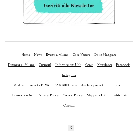
Home
News
Eventi a Milano
Cosa Vedere
Dove Mangiare
Dintorni di Milano
Curiosità
Informazioni Utili
Cerca
Newsletter
Facebook
Instagram
© Milano Pocket - P.IVA: 11657680010 -
info@milanopocket.it
Chi Siamo
Lavora con Noi
Privacy Policy
Cookie Policy
Mappa del Sito
Pubblicità
Contatti
X