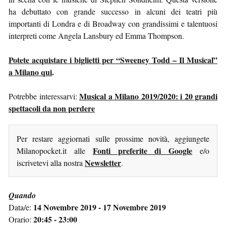
ha debuttato con grande successo in alcuni dei teatri più
importanti di Londra e di Broadway con grandissimi e talentuosi
interpreti come Angela Lansbury ed Emma Thompson.
Potete acquistare i biglietti per “Sweeney Todd – Il Musical”
a Milano qui
.
Musical a Milano 2019/2020: i 20 grandi
Potrebbe interessarvi:
spettacoli da non perdere
Per restare aggiornati sulle prossime novità, aggiungete
Fonti preferite di Google
Milanopocket.it alle
e/o
Newsletter
iscrivetevi alla nostra
.
Quando
14 Novembre 2019 - 17 Novembre 2019
Data/e:
20:45 - 23:00
Orario: