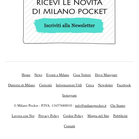
Home
News
Eventi a Milano
Cosa Vedere
Dove Mangiare
Dintorni di Milano
Curiosità
Informazioni Utili
Cerca
Newsletter
Facebook
Instagram
© Milano Pocket - P.IVA: 11657680010 -
info@milanopocket.it
Chi Siamo
Lavora con Noi
Privacy Policy
Cookie Policy
Mappa del Sito
Pubblicità
Contatti