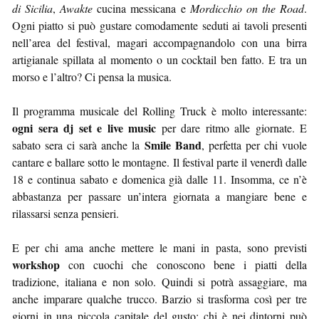
di Sicilia
,
Awakte
cucina messicana e
Mordicchio on the Road
.
Ogni piatto si può gustare comodamente seduti ai tavoli presenti
nell’area del festival, magari accompagnandolo con una birra
artigianale spillata al momento o un cocktail ben fatto. E tra un
morso e l’altro? Ci pensa la musica.
Il programma musicale del Rolling Truck è molto interessante:
ogni sera dj set e live music
per dare ritmo alle giornate. E
Smile Band
sabato sera ci sarà anche la
, perfetta per chi vuole
cantare e ballare sotto le montagne. Il festival parte il venerdì dalle
18 e continua sabato e domenica già dalle 11. Insomma, ce n’è
abbastanza per passare un’intera giornata a mangiare bene e
rilassarsi senza pensieri.
E per chi ama anche mettere le mani in pasta, sono previsti
workshop
con cuochi che conoscono bene i piatti della
tradizione, italiana e non solo. Quindi si potrà assaggiare, ma
anche imparare qualche trucco. Barzio si trasforma così per tre
giorni in una piccola capitale del gusto: chi è nei dintorni può