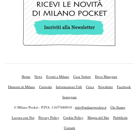
Home
News
Eventi a Milano
Cosa Vedere
Dove Mangiare
Dintorni di Milano
Curiosità
Informazioni Utili
Cerca
Newsletter
Facebook
Instagram
© Milano Pocket - P.IVA: 11657680010 -
info@milanopocket.it
Chi Siamo
Lavora con Noi
Privacy Policy
Cookie Policy
Mappa del Sito
Pubblicità
Contatti