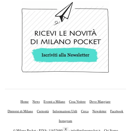
Home
News
Eventi a Milano
Cosa Vedere
Dove Mangiare
Dintorni di Milano
Curiosità
Informazioni Utili
Cerca
Newsletter
Facebook
Instagram
X
© Milano Pocket - P.IVA: 11657680010 -
info@milanopocket.it
Chi Siamo