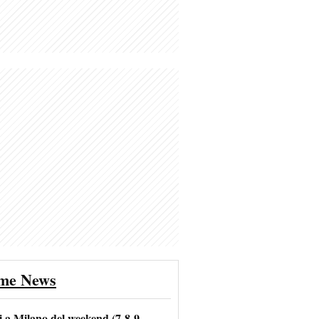
ime News
i a Milano del weekend (7-8-9