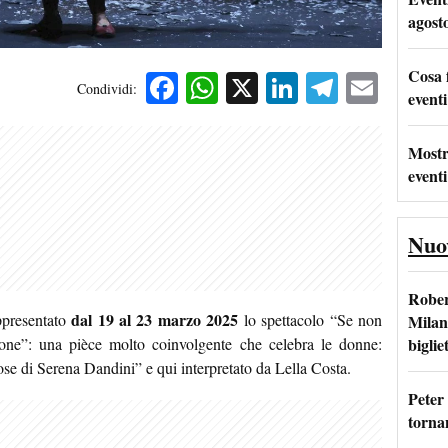
agost
Cosa 
Facebook
WhatsApp
X
LinkedIn
Telegra
Emai
Condividi:
eventi
Mostr
eventi
Nuo
Rober
dal 19 al 23 marzo 2025
ppresentato
lo spettacolo “Se non
Milan
bigliet
one”: una pièce molto coinvolgente che celebra le donne:
rose di Serena Dandini” e qui interpretato da Lella Costa.
Peter
tornan