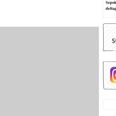
Sepolc
dettag