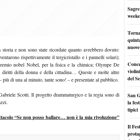
Sagre
weeke
Torna
quinta
nuove 
 storia e non sono state ricordate quanto avrebbero dovuto:
arono rispettivamente il tergicristallo e i pannelli solari);
Conce
premio nobel Nobel, per la fisica e la chimica; Olympe De
violin
 diritti della donna e della cittadina… Queste e molte altre
del Se
più di una al minuto, tante sono! – e presentate al pubblico.
Gabriele Scotti. Il progetto drammaturgico e la regia sono di
San G
la fes
zzi.
tipici
pettacolo “Se non posso ballare… non è la mia rivoluzione”
Il Fes
prota