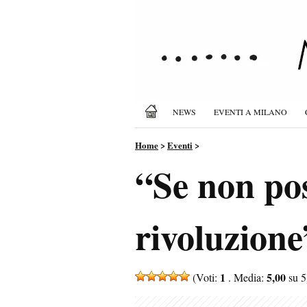
NEWS
EVENTI A MILANO
Home
>
Eventi
>
“Se non po
rivoluzione
1
5,00
(Voti:
. Media:
su 5