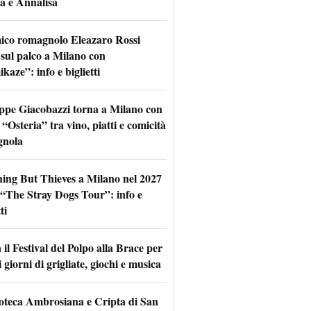
a e Annalisa
mico romagnolo Eleazaro Rossi
 sul palco a Milano con
aze”: info e biglietti
ppe Giacobazzi torna a Milano con
 “Osteria” tra vino, piatti e comicità
gnola
hing But Thieves a Milano nel 2027
l “The Stray Dogs Tour”: info e
ti
il Festival del Polpo alla Brace per
 giorni di grigliate, giochi e musica
oteca Ambrosiana e Cripta di San