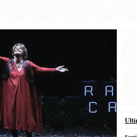
Ult
Event