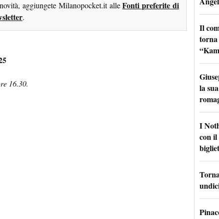
Angel
Fonti preferite di
 novità, aggiungete Milanopocket.it alle
sletter
.
Il co
torna
“Kamik
25
Giuse
ore 16.30.
la sua
roma
I Not
con i
bigliet
Torna 
undici
Pinac