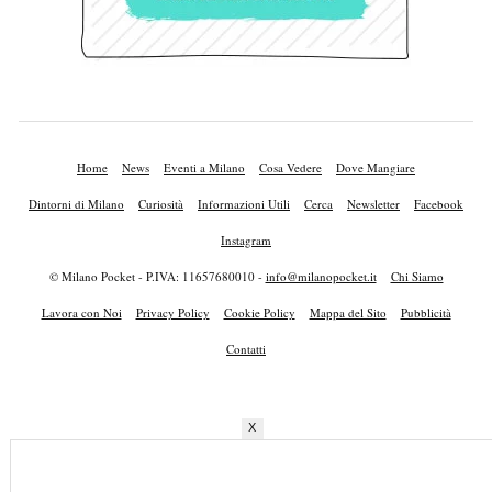
Home
News
Eventi a Milano
Cosa Vedere
Dove Mangiare
Dintorni di Milano
Curiosità
Informazioni Utili
Cerca
Newsletter
Facebook
Instagram
© Milano Pocket - P.IVA: 11657680010 -
info@milanopocket.it
Chi Siamo
Lavora con Noi
Privacy Policy
Cookie Policy
Mappa del Sito
Pubblicità
Contatti
X