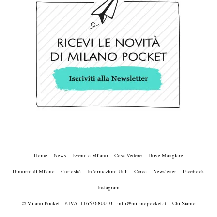
Home
News
Eventi a Milano
Cosa Vedere
Dove Mangiare
Dintorni di Milano
Curiosità
Informazioni Utili
Cerca
Newsletter
Facebook
Instagram
© Milano Pocket - P.IVA: 11657680010 -
info@milanopocket.it
Chi Siamo