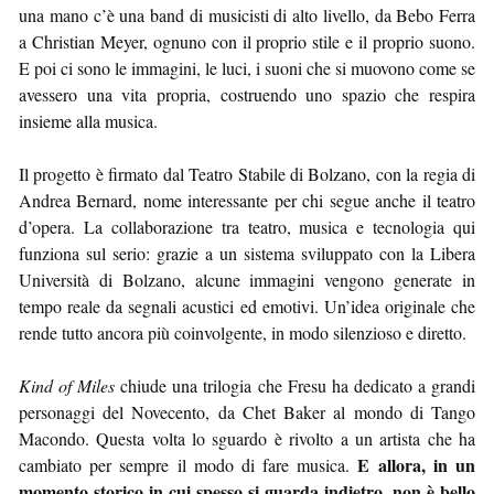
una mano c’è una band di musicisti di alto livello, da Bebo Ferra
a Christian Meyer, ognuno con il proprio stile e il proprio suono.
E poi ci sono le immagini, le luci, i suoni che si muovono come se
avessero una vita propria, costruendo uno spazio che respira
insieme alla musica.
Il progetto è firmato dal Teatro Stabile di Bolzano, con la regia di
Andrea Bernard, nome interessante per chi segue anche il teatro
d’opera. La collaborazione tra teatro, musica e tecnologia qui
funziona sul serio: grazie a un sistema sviluppato con la Libera
Università di Bolzano, alcune immagini vengono generate in
tempo reale da segnali acustici ed emotivi. Un’idea originale che
rende tutto ancora più coinvolgente, in modo silenzioso e diretto.
Kind of Miles
chiude una trilogia che Fresu ha dedicato a grandi
personaggi del Novecento, da Chet Baker al mondo di Tango
Macondo. Questa volta lo sguardo è rivolto a un artista che ha
E allora, in un
cambiato per sempre il modo di fare musica.
momento storico in cui spesso si guarda indietro, non è bello