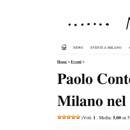
NEWS
EVENTI A MILANO
Home
>
Eventi
>
Paolo Conte
Milano nel 
1
5,00
(Voti:
. Media:
su 5