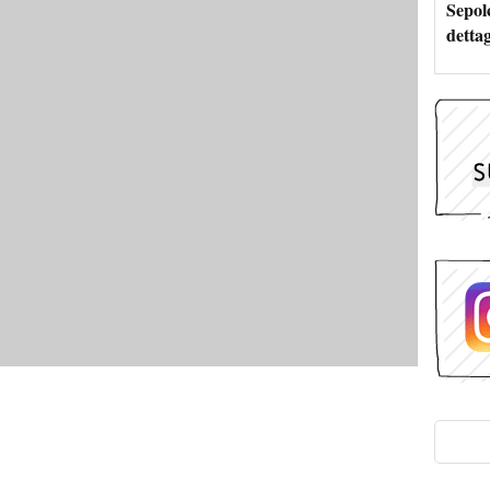
Sepolc
dettag