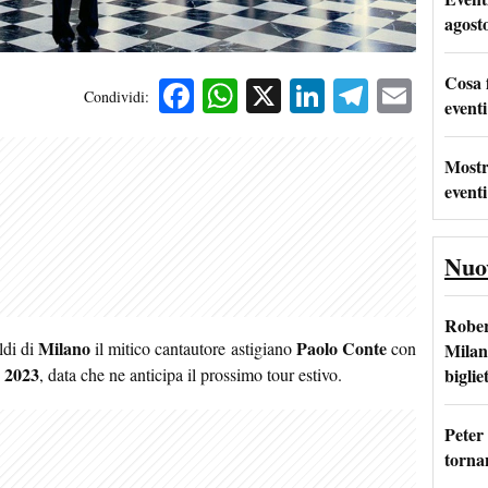
agost
Cosa 
Facebook
WhatsApp
X
LinkedIn
Telegra
Emai
Condividi:
eventi
Mostr
eventi
Nuo
Rober
Milano
Paolo Conte
ldi di
il mitico cantautore astigiano
con
Milan
 2023
bigliet
, data che ne anticipa il prossimo tour estivo.
Peter
tornan