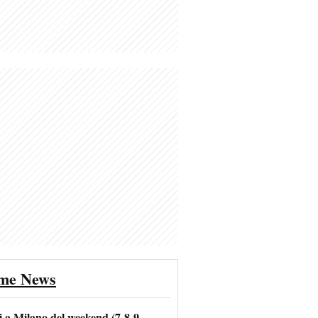
ime News
i a Milano del weekend (7-8-9