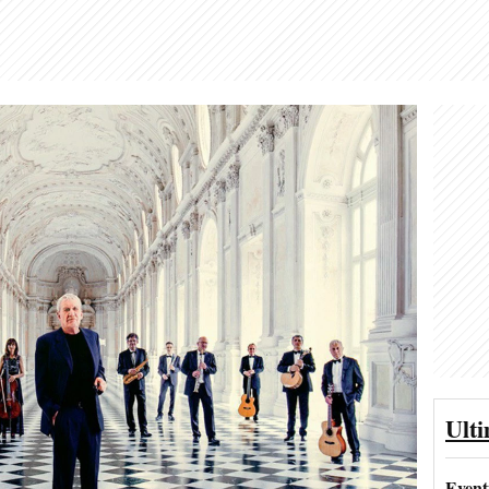
Ult
Event