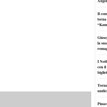
Angel
Il co
torna
“Kamik
Giuse
la sua
roma
I Not
con i
bigliet
Torna 
undici
Pinac