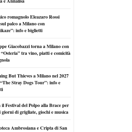
a e Annalisa
mico romagnolo Eleazaro Rossi
 sul palco a Milano con
aze”: info e biglietti
ppe Giacobazzi torna a Milano con
 “Osteria” tra vino, piatti e comicità
gnola
hing But Thieves a Milano nel 2027
l “The Stray Dogs Tour”: info e
ti
il Festival del Polpo alla Brace per
 giorni di grigliate, giochi e musica
oteca Ambrosiana e Cripta di San