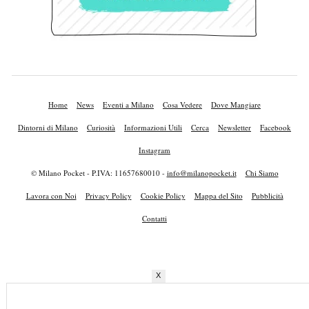
Home
News
Eventi a Milano
Cosa Vedere
Dove Mangiare
Dintorni di Milano
Curiosità
Informazioni Utili
Cerca
Newsletter
Facebook
Instagram
© Milano Pocket - P.IVA: 11657680010 -
info@milanopocket.it
Chi Siamo
Lavora con Noi
Privacy Policy
Cookie Policy
Mappa del Sito
Pubblicità
Contatti
X