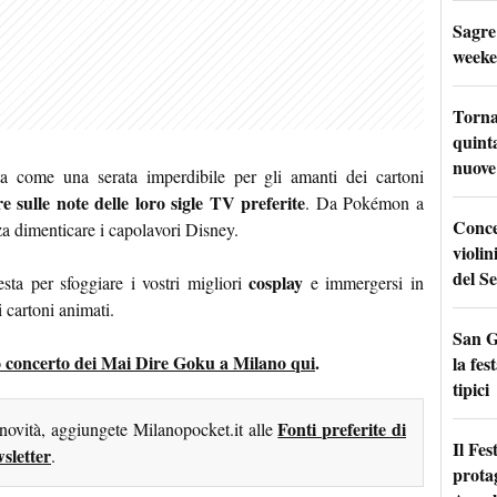
Sagre
weeke
Torna
quinta
nuove 
ta come una serata imperdibile per gli amanti dei cartoni
e sulle note delle loro sigle TV preferite
. Da Pokémon a
Conce
a dimenticare i capolavori Disney.
violin
del Se
cosplay
ta per sfoggiare i vostri migliori
e immergersi in
 cartoni animati.
San G
sto concerto dei Mai Dire Goku a Milano qui
.
la fes
tipici
Fonti preferite di
 novità, aggiungete Milanopocket.it alle
Il Fes
sletter
.
prota