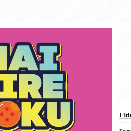
Ult
Event