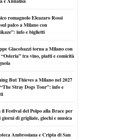
a e Annalisa
mico romagnolo Eleazaro Rossi
 sul palco a Milano con
aze”: info e biglietti
ppe Giacobazzi torna a Milano con
 “Osteria” tra vino, piatti e comicità
gnola
hing But Thieves a Milano nel 2027
l “The Stray Dogs Tour”: info e
ti
il Festival del Polpo alla Brace per
 giorni di grigliate, giochi e musica
oteca Ambrosiana e Cripta di San