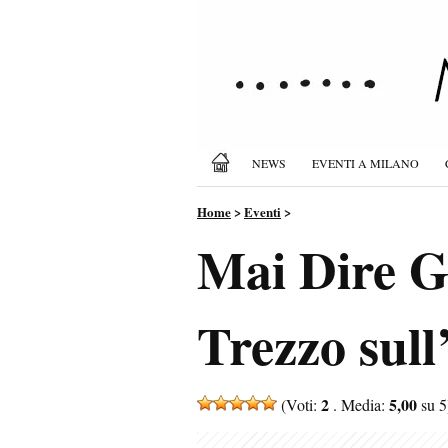
NEWS
EVENTI A MILANO
Home
>
Eventi
>
Mai Dire G
Trezzo sull
2
5,00
(Voti:
. Media:
su 5