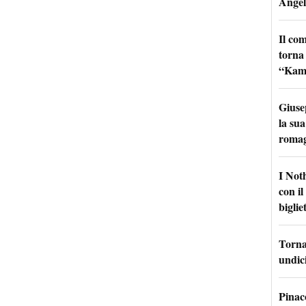
Angel
Il co
torna
“Kamik
Giuse
la sua
roma
I Not
con i
bigliet
Torna 
undici
Pinac