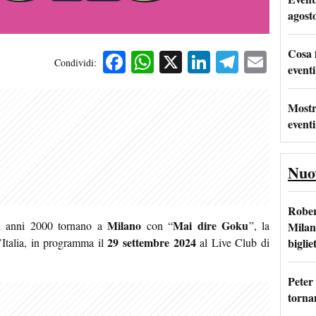
agost
Cosa 
Facebook
WhatsApp
X
LinkedIn
Telegra
Emai
Condividi:
eventi
Mostr
eventi
Nuo
Rober
Milano
Mai dire Goku
li anni 2000 tornano a
con “
”, la
Milan
29 settembre 2024
bigliet
Italia, in programma il
al Live Club di
Peter
tornan