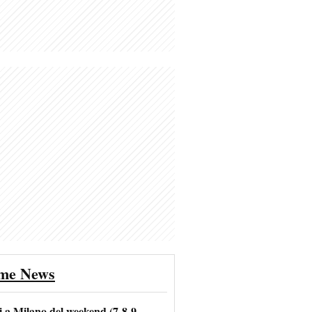
ime News
i a Milano del weekend (7-8-9