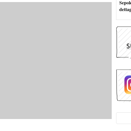
Sepolc
dettag