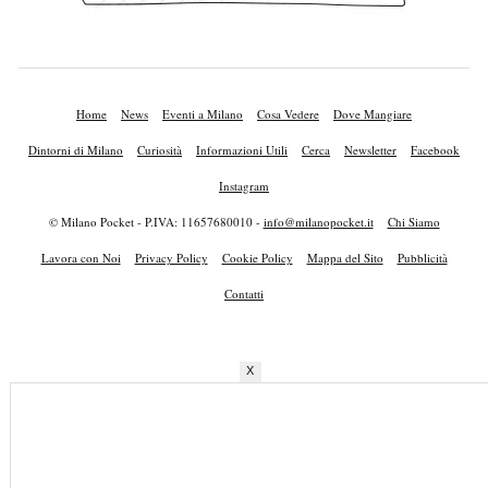
Home
News
Eventi a Milano
Cosa Vedere
Dove Mangiare
Dintorni di Milano
Curiosità
Informazioni Utili
Cerca
Newsletter
Facebook
Instagram
© Milano Pocket - P.IVA: 11657680010 -
info@milanopocket.it
Chi Siamo
Lavora con Noi
Privacy Policy
Cookie Policy
Mappa del Sito
Pubblicità
Contatti
X