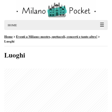
☰
HOME
Home
>
Eventi a Milano: mostre, spettacoli, concerti e tanto altro!
>
Luoghi
Luoghi