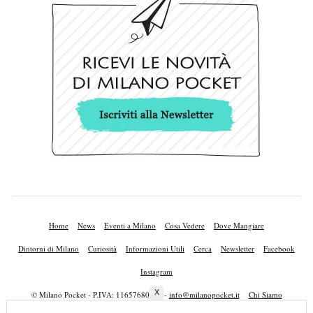
Home
News
Eventi a Milano
Cosa Vedere
Dove Mangiare
Dintorni di Milano
Curiosità
Informazioni Utili
Cerca
Newsletter
Facebook
Instagram
X
© Milano Pocket - P.IVA: 11657680010 -
info@milanopocket.it
Chi Siamo