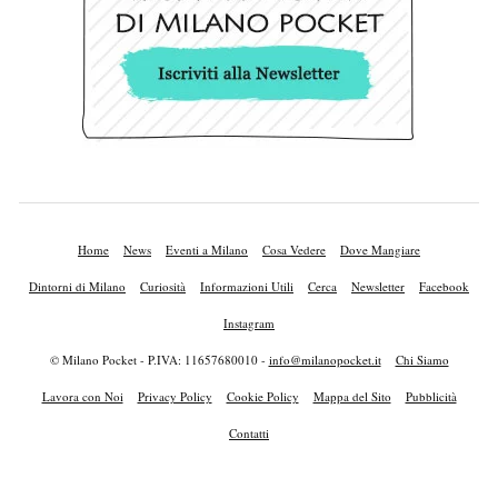
Home
News
Eventi a Milano
Cosa Vedere
Dove Mangiare
Dintorni di Milano
Curiosità
Informazioni Utili
Cerca
Newsletter
Facebook
Instagram
© Milano Pocket - P.IVA: 11657680010 -
info@milanopocket.it
Chi Siamo
Lavora con Noi
Privacy Policy
Cookie Policy
Mappa del Sito
Pubblicità
Contatti