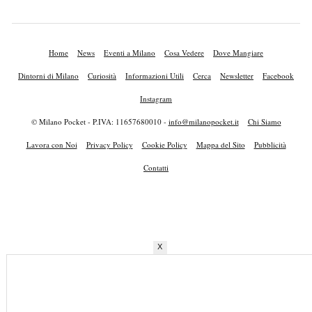
Home
News
Eventi a Milano
Cosa Vedere
Dove Mangiare
Dintorni di Milano
Curiosità
Informazioni Utili
Cerca
Newsletter
Facebook
Instagram
© Milano Pocket - P.IVA: 11657680010 -
info@milanopocket.it
Chi Siamo
Lavora con Noi
Privacy Policy
Cookie Policy
Mappa del Sito
Pubblicità
Contatti
X