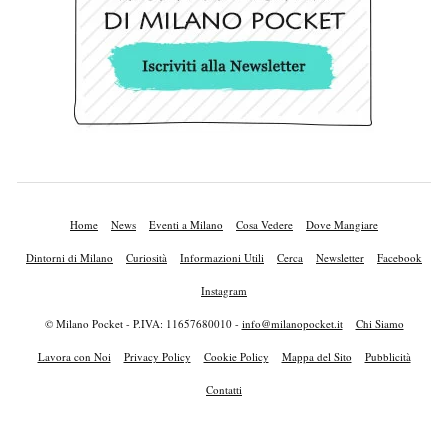
Home
News
Eventi a Milano
Cosa Vedere
Dove Mangiare
Dintorni di Milano
Curiosità
Informazioni Utili
Cerca
Newsletter
Facebook
Instagram
© Milano Pocket - P.IVA: 11657680010 -
info@milanopocket.it
Chi Siamo
Lavora con Noi
Privacy Policy
Cookie Policy
Mappa del Sito
Pubblicità
Contatti