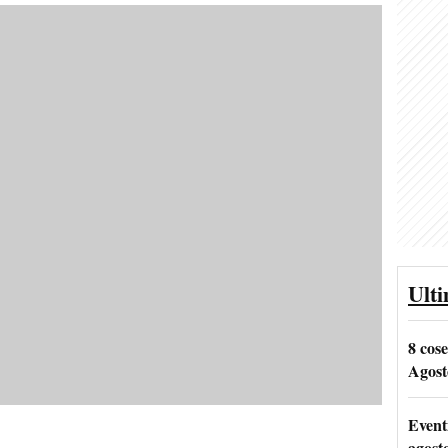
Ult
8 cos
Agost
Event
agost