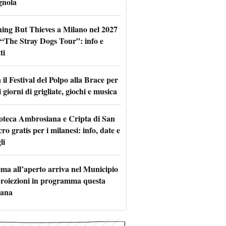
gnola
hing But Thieves a Milano nel 2027
l “The Stray Dogs Tour”: info e
ti
il Festival del Polpo alla Brace per
 giorni di grigliate, giochi e musica
oteca Ambrosiana e Cripta di San
ro gratis per i milanesi: info, date e
li
nema all’aperto arriva nel Municipio
 proiezioni in programma questa
mana