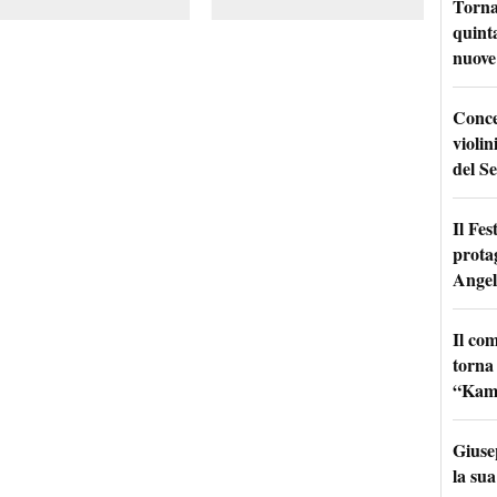
Torna
quinta
nuove 
Conce
violin
del Se
Il Fes
prota
Angel
Il co
torna
“Kamik
Giuse
la sua