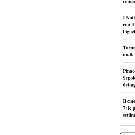
roma
I Not
con i
bigliet
Torna 
undici
Pinac
Sepolc
dettag
Il ci
7: le
setti