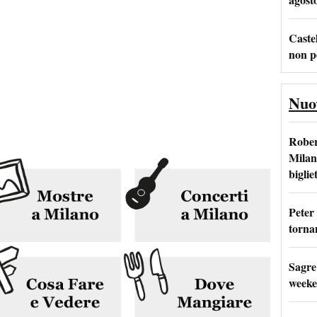
Castel
non p
Nuo
Rober
Milan
bigliet
Peter
tornan
Sagre
weeke