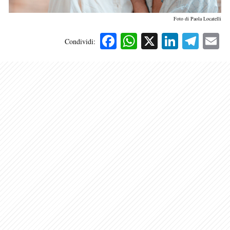
Foto di Paola Locatelli
Facebook
WhatsApp
X
Linked
Tele
E
Condividi: