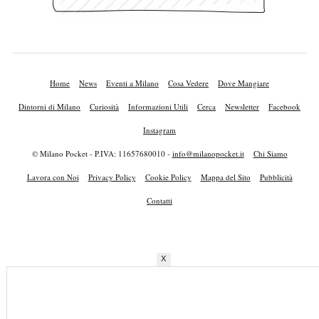
Home
News
Eventi a Milano
Cosa Vedere
Dove Mangiare
Dintorni di Milano
Curiosità
Informazioni Utili
Cerca
Newsletter
Facebook
Instagram
© Milano Pocket - P.IVA: 11657680010 -
info@milanopocket.it
Chi Siamo
Lavora con Noi
Privacy Policy
Cookie Policy
Mappa del Sito
Pubblicità
Contatti
X