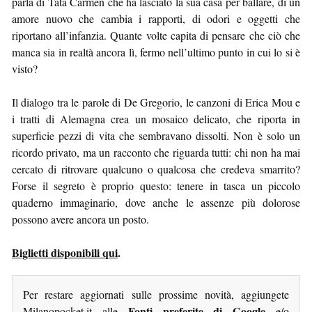
parla di Tata Carmen che ha lasciato la sua casa per ballare, di un
amore nuovo che cambia i rapporti, di odori e oggetti che
riportano all’infanzia. Quante volte capita di pensare che ciò che
manca sia in realtà ancora lì, fermo nell’ultimo punto in cui lo si è
visto?
Il dialogo tra le parole di De Gregorio, le canzoni di Erica Mou e
i tratti di Alemagna crea un mosaico delicato, che riporta in
superficie pezzi di vita che sembravano dissolti. Non è solo un
ricordo privato, ma un racconto che riguarda tutti: chi non ha mai
cercato di ritrovare qualcuno o qualcosa che credeva smarrito?
Forse il segreto è proprio questo: tenere in tasca un piccolo
quaderno immaginario, dove anche le assenze più dolorose
possono avere ancora un posto.
Biglietti disponibili qui
.
Per restare aggiornati sulle prossime novità, aggiungete
Fonti preferite di Google
Milanopocket.it alle
e/o