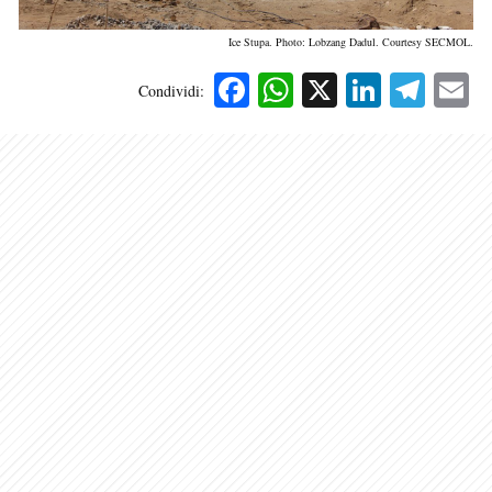
Ice Stupa. Photo: Lobzang Dadul. Courtesy SECMOL.
Facebook
WhatsApp
X
Linked
Tele
E
Condividi: