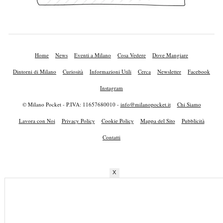
Home
News
Eventi a Milano
Cosa Vedere
Dove Mangiare
Dintorni di Milano
Curiosità
Informazioni Utili
Cerca
Newsletter
Facebook
Instagram
© Milano Pocket - P.IVA: 11657680010 -
info@milanopocket.it
Chi Siamo
Lavora con Noi
Privacy Policy
Cookie Policy
Mappa del Sito
Pubblicità
Contatti
X