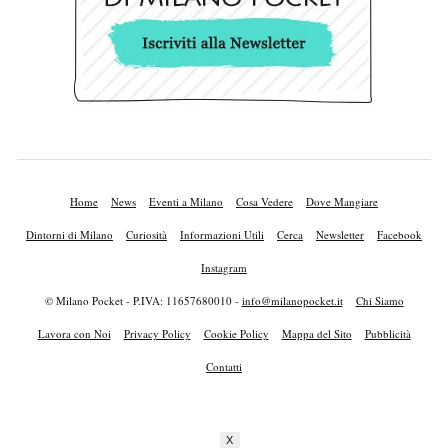
Home
News
Eventi a Milano
Cosa Vedere
Dove Mangiare
Dintorni di Milano
Curiosità
Informazioni Utili
Cerca
Newsletter
Facebook
Instagram
© Milano Pocket - P.IVA: 11657680010 -
info@milanopocket.it
Chi Siamo
Lavora con Noi
Privacy Policy
Cookie Policy
Mappa del Sito
Pubblicità
Contatti
X